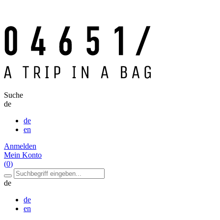
Suche
de
de
en
Anmelden
Mein Konto
(
0
)
de
de
en