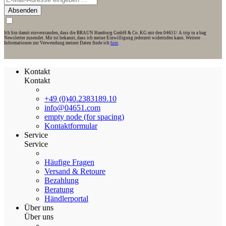
Absenden
Ich bin damit einverstanden, dass die BRAUN Hamburg GmbH & Co. KG mir den 04651/ A trip in a bag
Newsletter zusendet. Mir ist bekannt, dass ich meine Einwilligung jederzeit widerrufen kann. Weitere
Informationen zur Verwendung meiner Daten finde ich
hier
.
Kontakt
Kontakt
+49 (0)40.2383189.10
info@04651.com
empty node (for spacing)
Kontaktformular
Service
Service
Häufige Fragen
Versand & Retoure
Bezahlung
Beratung
Händlerportal
Über uns
Über uns