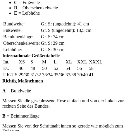
C
= Fußweite
D
= Oberschenkelweite
E
= Leibhöhe
Bundweite:
Gr. S: (ungedehnt): 41 cm
Fußweite:
Gr. S (ungedehnt): 13,5 cm
Beininnenlänge:
Gr. S: 74 cm
Oberschenkelweite:
Gr. S: 29 cm
Leibhöhe:
Gr. S: 30 cm
Internationale Größentabelle
Int.
XS
S
M
L
XL
XXL
XXXL
EU
46
48
50
52
54
56
58
UK/US
29/30
31/32
33/34
35/36
37/38
39/40
41
Richtig Maßnehmen
A
= Bundweite
Messen Sie die geschlossene Hose einfach und von der linken zur
rechten Seite des Bundes.
B
= Beininnenlänge
Messen Sie von der Schrittnaht innen so gerade wie möglich zum