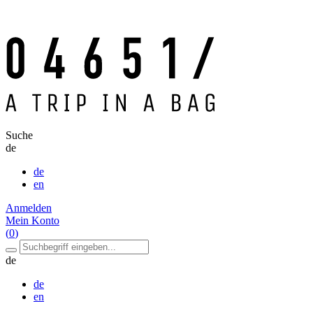
Suche
de
de
en
Anmelden
Mein Konto
(
0
)
de
de
en