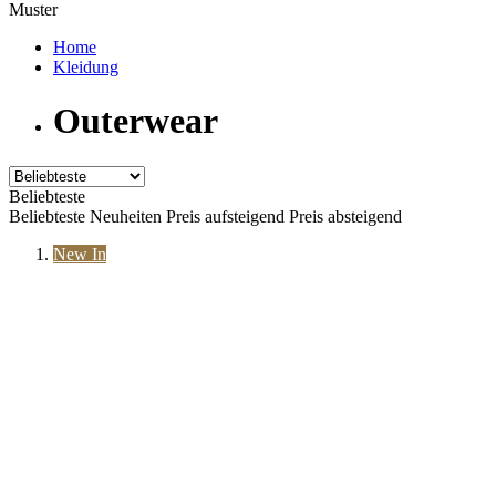
Muster
Home
Kleidung
Outerwear
Beliebteste
Beliebteste
Neuheiten
Preis aufsteigend
Preis absteigend
New In