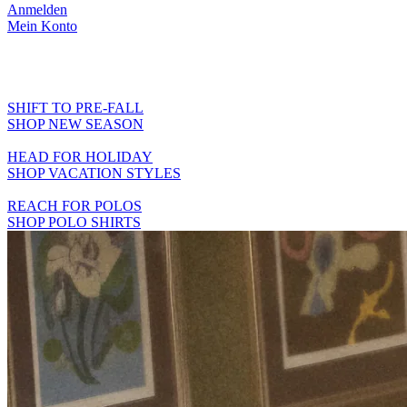
Anmelden
Mein Konto
WEAR THEM ON REPEAT
EXPLORE ESSENTIALS
SHIFT TO PRE-FALL
SHOP NEW SEASON
HEAD FOR HOLIDAY
SHOP VACATION STYLES
REACH FOR POLOS
SHOP POLO SHIRTS