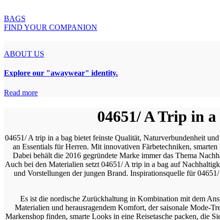
BAGS
FIND YOUR COMPANION
ABOUT US
Explore our "awaywear" identity.
Read more
04651/ A Trip in 
04651/ A trip in a bag bietet feinste Qualität, Naturverbundenhei
an Essentials für Herren. Mit innovativen Färbetechniken, smarte
Dabei behält die 2016 gegründete Marke immer das Thema Nachhaltig
Auch bei den Materialien setzt 04651/ A trip in a bag auf Nachhalt
und Vorstellungen der jungen Brand. Inspirationsquelle für 04651/ 
Es ist die nordische Zurückhaltung in Kombination mit dem Ansp
Materialien und herausragendem Komfort, der saisonale Mode-Trends
Markenshop finden, smarte Looks in eine Reisetasche packen, die Sie