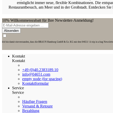
ermöglicht immer neue, flexible Kombinationen. Die entspan
Restaurantbesuch, am Meer und in der Großstadt. Entdecken Sie hi
10% Willkommensrabatt für Ihre Newsletter-Anmeldung!
Absenden
Ich bin damit einverstanden, dass die BRAUN Hamburg GmbH & Co. KG mir den 04651/ A trip in a bag Newsletter z
Kontakt
Kontakt
+49 (0)40.2383189.10
info@04651.com
empty node (for spacing)
Kontaktformular
Service
Service
Häufige Fragen
Versand & Retoure
Bezahlung