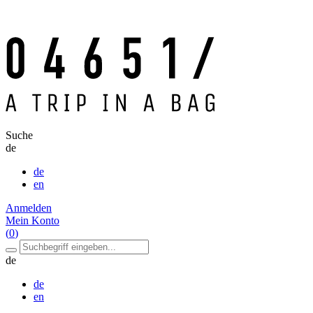
Suche
de
de
en
Anmelden
Mein Konto
(
0
)
de
de
en