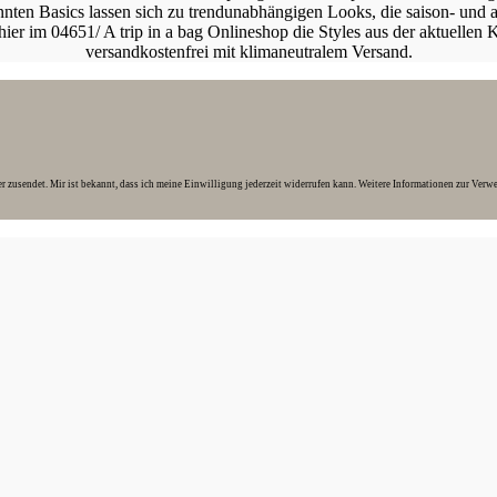
nten Basics lassen sich zu trendunabhängigen Looks, die saison- und an
er im 04651/ A trip in a bag Onlineshop die Styles aus der aktuellen K
versandkostenfrei mit klimaneutralem Versand.
usendet. Mir ist bekannt, dass ich meine Einwilligung jederzeit widerrufen kann. Weitere Informationen zur Verw