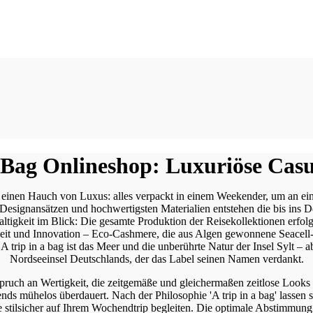
a Bag Onlineshop: Luxuriöse Cas
t und einen Hauch von Luxus: alles verpackt in einem Weekender, um an
n Designansätzen und hochwertigsten Materialien entstehen die bis ins D
keit im Blick: Die gesamte Produktion der Reisekollektionen erfolgt a
igkeit und Innovation – Eco-Cashmere, die aus Algen gewonnene Seacel
A trip in a bag ist das Meer und die unberührte Natur der Insel Sylt – 
Nordseeinsel Deutschlands, der das Label seinen Namen verdankt.
ruch an Wertigkeit, die zeitgemäße und gleichermaßen zeitlose Looks 
 mühelos überdauert. Nach der Philosophie 'A trip in a bag' lassen si
 stilsicher auf Ihrem Wochendtrip begleiten. Die optimale Abstimmung d