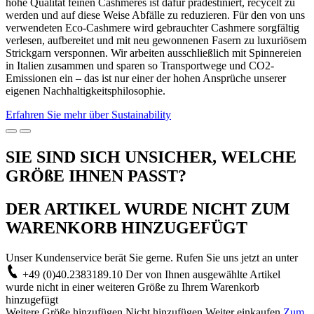
hohe Qualität feinen Cashmeres ist dafür prädestiniert, recycelt zu
werden und auf diese Weise Abfälle zu reduzieren. Für den von uns
verwendeten Eco-Cashmere wird gebrauchter Cashmere sorgfältig
verlesen, aufbereitet und mit neu gewonnenen Fasern zu luxuriösem
Strickgarn versponnen. Wir arbeiten ausschließlich mit Spinnereien
in Italien zusammen und sparen so Transportwege und CO2-
Emissionen ein – das ist nur einer der hohen Ansprüche unserer
eigenen Nachhaltigkeitsphilosophie.
Erfahren Sie mehr über Sustainability
SIE SIND SICH UNSICHER, WELCHE
GRÖßE IHNEN PASST?
DER ARTIKEL WURDE NICHT ZUM
WARENKORB HINZUGEFÜGT
Unser Kundenservice berät Sie gerne. Rufen Sie uns jetzt an unter
+49 (0)40.2383189.10
Der von Ihnen ausgewählte Artikel
wurde nicht in einer weiteren Größe zu Ihrem Warenkorb
hinzugefügt
Weitere Größe hinzufügen
Nicht hinzufügen
Weiter einkaufen
Zum