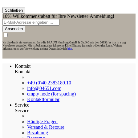
Schließen
10% Willkommensrabatt für Ihre Newsletter-Anmeldung!
Absenden
Ich bin damit einverstanden, dass die BRAUN Hamburg GmbH & Co. KG mir den 04651/ A trip in a bag
Newsletter zusendet. Mir ist bekannt, dass ich meine Einwilligung jederzeit widerrufen kann. Weitere
Informationen zur Verwendung meiner Daten finde ich
hier
.
Kontakt
Kontakt
+49 (0)40.2383189.10
info@04651.com
empty node (for spacing)
Kontaktformular
Service
Service
Häufige Fragen
Versand & Retoure
Bezahlung