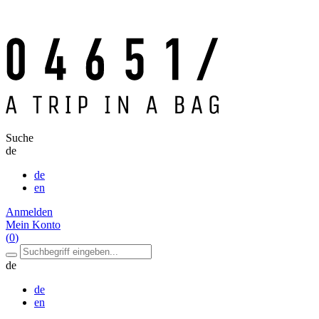
Suche
de
de
en
Anmelden
Mein Konto
(
0
)
de
de
en