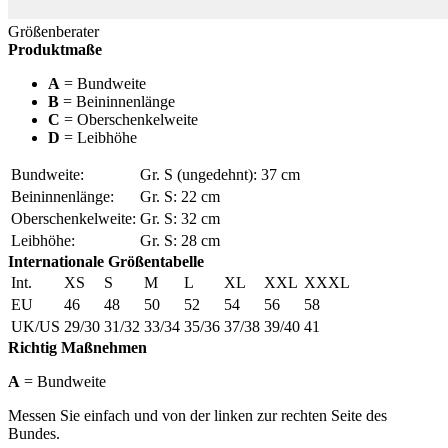
Größenberater
Produktmaße
A
= Bundweite
B
= Beininnenlänge
C
= Oberschenkelweite
D
= Leibhöhe
Bundweite:
Gr. S (ungedehnt): 37 cm
Beininnenlänge:
Gr. S: 22 cm
Oberschenkelweite:
Gr. S: 32 cm
Leibhöhe:
Gr. S: 28 cm
Internationale Größentabelle
Int.
XS
S
M
L
XL
XXL
XXXL
EU
46
48
50
52
54
56
58
UK/US
29/30
31/32
33/34
35/36
37/38
39/40
41
Richtig Maßnehmen
A
= Bundweite
Messen Sie einfach und von der linken zur rechten Seite des
Bundes.