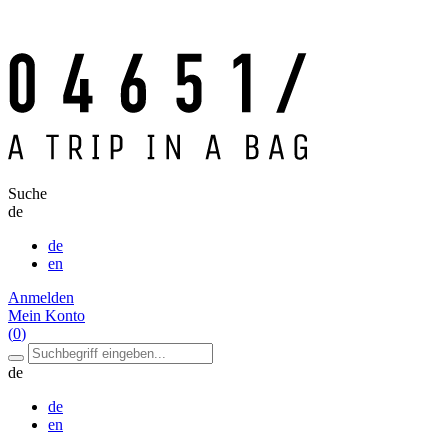
Suche
de
de
en
Anmelden
Mein Konto
(
0
)
de
de
en