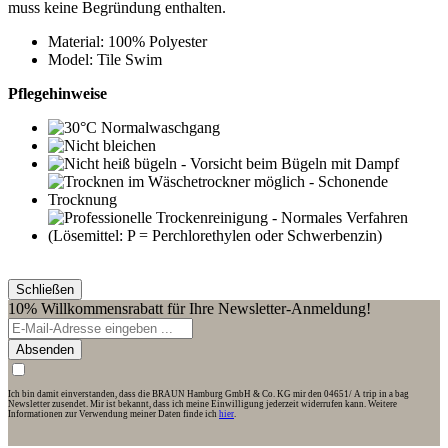
muss keine Begründung enthalten.
Material: 100% Polyester
Model: Tile Swim
Pflegehinweise
Schließen
10% Willkommensrabatt für Ihre Newsletter-Anmeldung!
Absenden
Ich bin damit einverstanden, dass die BRAUN Hamburg GmbH & Co. KG mir den 04651/ A trip in a bag
Newsletter zusendet. Mir ist bekannt, dass ich meine Einwilligung jederzeit widerrufen kann. Weitere
Informationen zur Verwendung meiner Daten finde ich
hier
.